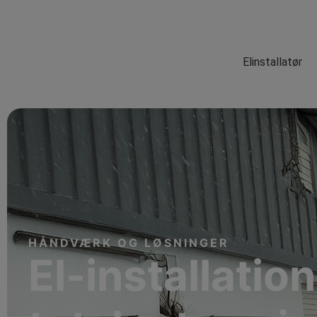
Elinstallatør
HÅNDVÆRK OG LØSNINGER
El-installatio