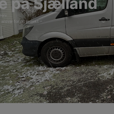
se på Sjælland
verv.
 ansvar for dit projekt –
nd.