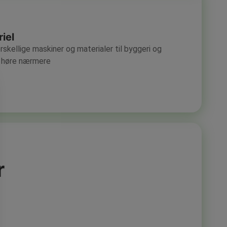
iel
orskellige maskiner og materialer til byggeri og
at høre nærmere
r
“Super profe