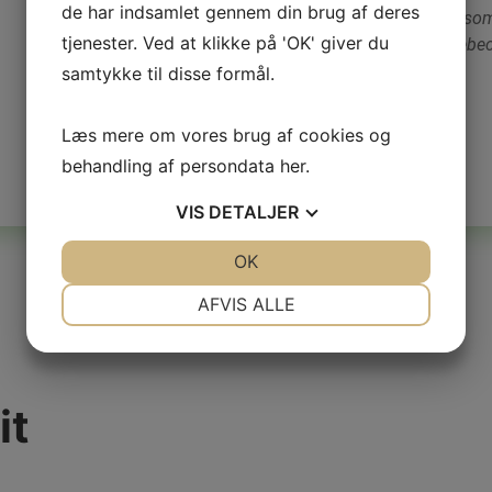
de har indsamlet gennem din brug af deres
“Fantastisk kommunikation, flot udført arbejde og en virkso
tjenester. Ved at klikke på 'OK' giver du
når behovet er der 🙂 ros til Lønborgs EL og specielt til Rebe
samtykke til disse formål.
- Nikolaj H, Solrød Strand
Læs mere om vores brug af cookies og
behandling af persondata
her
.
VIS
DETALJER
JA
NEJ
OK
JA
NEJ
NØDVENDIGE
PRÆFERENCER
AFVIS ALLE
JA
NEJ
JA
NEJ
MARKETING
STATISTIK
it