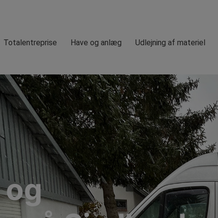
Totalentreprise
Have og anlæg
Udlejning af materiel
n og