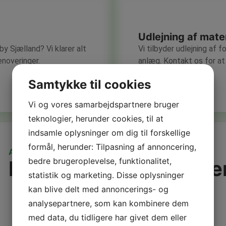
Udlejning af mater
by Sjælland? Vi klarer alt
Vi tilbyder udlejning af f
enoveringer.
anlæg. Kontakt os for 
Læs mere
Samtykke til cookies
Vi og vores samarbejdspartnere bruger
teknologier, herunder cookies, til at
indsamle oplysninger om dig til forskellige
formål, herunder: Tilpasning af annoncering,
ANMELDELSER
bedre brugeroplevelse, funktionalitet,
Det siger vores kunde
statistik og marketing. Disse oplysninger
kan blive delt med annoncerings- og
analysepartnere, som kan kombinere dem
med data, du tidligere har givet dem eller