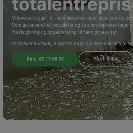
totalentrepri
Vi leverer bygge-, el- og anlægsløsninger til private og erh
Som autoriseret el-installatør og totalentreprenør tager vi
fra rådgivning og projektstyring til færdigt resultat.
Vi dækker Roskilde, Ringsted, Køge og store dele af Sjælla
Ring: 60 13 68 98
Få et tilbud