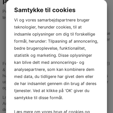
personoplysninger til?
Samtykke til cookies
Personoplysninger afgivet på lonborgs-el.dk eller via
telefonisk kontakt videregives kun til:
Vi og vores samarbejdspartnere bruger
teknologier, herunder cookies, til at
Interne afdelinger / personale
Betroede tredjemænd der er nødvendige for opfyldelse
indsamle oplysninger om dig til forskellige
af aftaler om levering, betaling og servicering herunder
formål, herunder: Tilpasning af annoncering,
inkasso og retslige instanser
bedre brugeroplevelse, funktionalitet,
Forretningspartnere med henblik på at vedligeholde
statistik og marketing. Disse oplysninger
din konto og/eller markedsføring.
kan blive delt med annoncerings- og
For at kunne give den bedst mulige oplevelse på Lnborgs El
analysepartnere, som kan kombinere dem
& Energirdgivning ApS’ hjemmesider fører vi statistik over,
hvordan brugerne anvender siderne. Statistikken anvendes
med data, du tidligere har givet dem eller
udelukkende i anonymiseret form f.eks. til at se, hvilke sider
de har indsamlet gennem din brug af deres
og hvilket indhold brugerne interagerer med.
tjenester. Ved at klikke på 'OK' giver du
samtykke til disse formål.
Lnborgs El & Energirdgivning ApS kan anvende Google
Analytics til indsamling af besøgsstatistik og videregiver i
den forbindelse IP-adresser til Google Analytics.
Læs mere om vores brug af cookies og